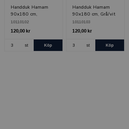
Handduk Hamam
Handduk Hamam
90x180 cm,
90x180 cm, Grå/vit
Ljusblå/vit
10110102
10110103
120,00 kr
120,00 kr
st
Köp
st
Köp