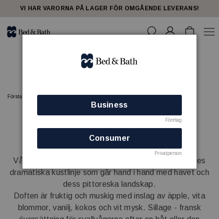
share23
VI HAR VARORNA PÅ LAGER FÖR OMGÅENDE LEVERANS!
Sillage
Förstasidan
TVÅL
Sillage
Business
Företag
Consumer
Privatperson
Vår tvålserie
Sillage
är inspirerad av södra Frankrikes
dramatiska kustlinje som går hand i hand med havet och
dess pittoreska landskap.
Doften är fruktig och muskig med inslag av äpple, vita
blommor, vanilj, kokos och vit mysk. Sillage - fransk