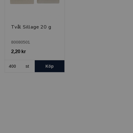
Tvål Sillage 20 g
80080501
2,20 kr
st
Köp