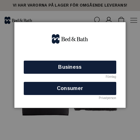
VI HAR VARORNA PÅ LAGER FÖR OMGÅENDE LEVERANS!
Business
Företag
Consumer
Privatperson