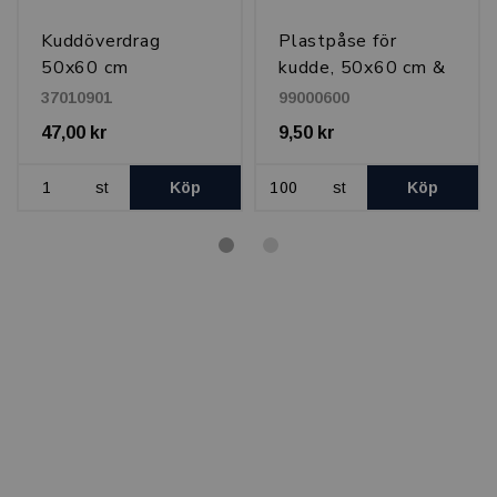
Kuddöverdrag
Plastpåse för
50x60 cm
kudde, 50x60 cm &
50x70 cm
37010901
99000600
47,00 kr
9,50 kr
st
Köp
st
Köp