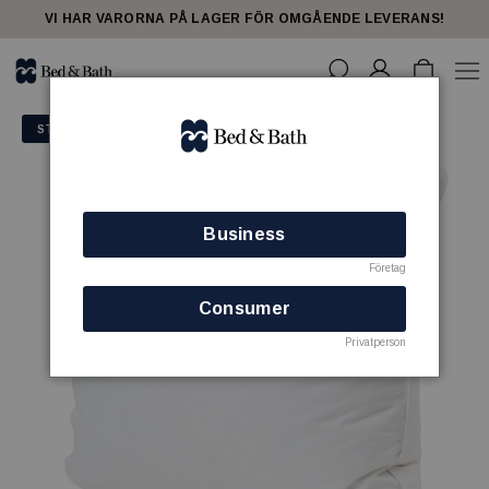
VI HAR VARORNA PÅ LAGER FÖR OMGÅENDE LEVERANS!
STORSÄLJARE
Business
Företag
Consumer
Privatperson