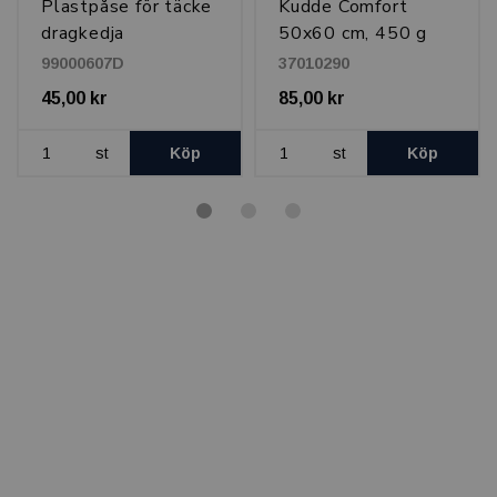
Plastpåse för täcke
Kudde Comfort
dragkedja
50x60 cm, 450 g
60x45x15 cm
99000607D
37010290
45,00 kr
85,00 kr
st
Köp
st
Köp