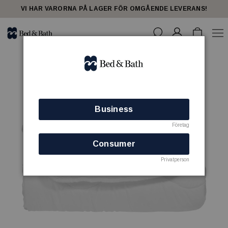
VI HAR VARORNA PÅ LAGER FÖR OMGÅENDE LEVERANS!
Business
Företag
Consumer
Privatperson