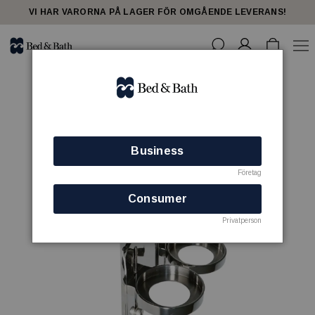
VI HAR VARORNA PÅ LAGER FÖR OMGÅENDE LEVERANS!
Business
Företag
Consumer
Privatperson